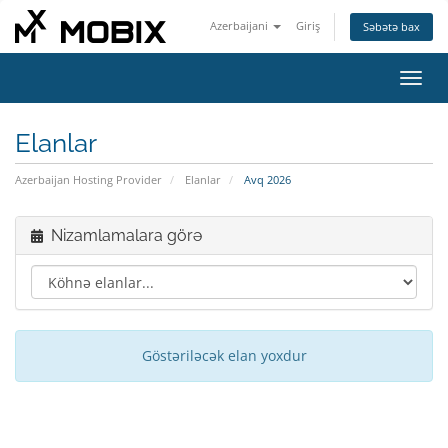
Azerbaijani
Giriş
Səbətə bax
Naviq
keçid
Elanlar
Azerbaijan Hosting Provider
Elanlar
Avq 2026
Nizamlamalara görə
Göstəriləcək elan yoxdur