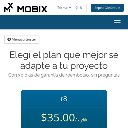
Türkçe
Giriş
Sepeti Görüntüle
Gezi
değiş
Menüyü Göster
Elegí el plan que mejor se
adapte a tu proyecto
Con 30 días de garantía de reembolso, sin preguntas
r8
$35.00
/ aylık