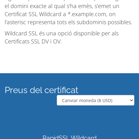
el domini exacte al qual s'ha emès, s'emet un
Certificat SSL Wildcard a *.example.com, on
l'asterisc representa tots els subdominis possibles.
Wildcard SSL és una opció disponible per als
Certificats SSL DV i OV.
Preus del certificat
RapidSSL Wildcard