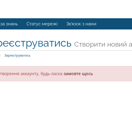
за знань
Статус мережі
Зв'язок з нами
реєструватись
Створити новий ак
Зареєструватись
творення аккаунту, будь-ласка
замовте щось