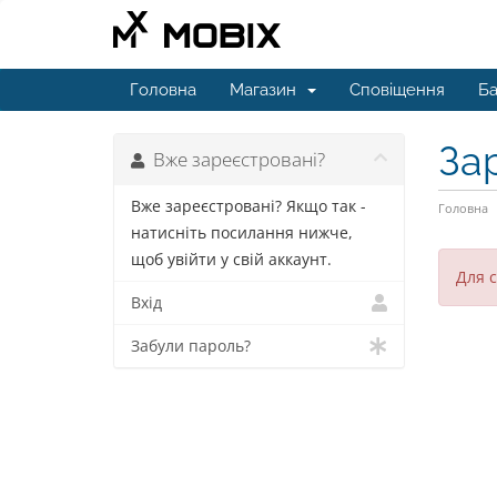
Головна
Магазин
Сповіщення
Ба
За
Вже зареєстровані?
Вже зареєстровані? Якщо так -
Головна
натисніть посилання нижче,
щоб увійти у свій аккаунт.
Для с
Вхід
Забули пароль?