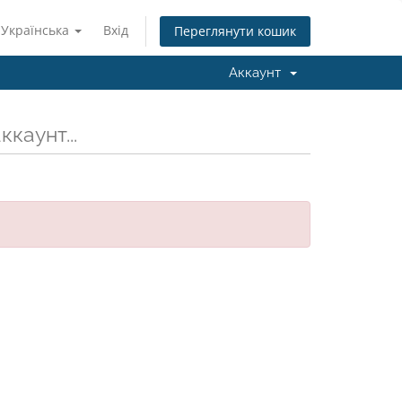
Українська
Вхід
Переглянути кошик
Аккаунт
каунт...