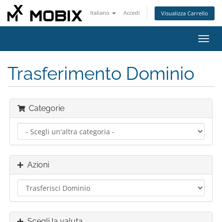
Italiano
Accedi
Visualizza Carrello
Attiv
Navi
Trasferimento Dominio
Categorie
Azioni
Scegli la valuta