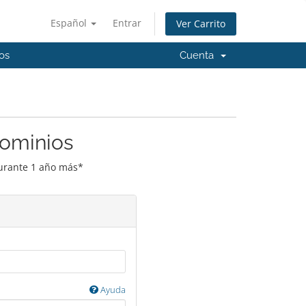
Español
Entrar
Ver Carrito
os
Cuenta
Dominios
durante 1 año más*
Ayuda