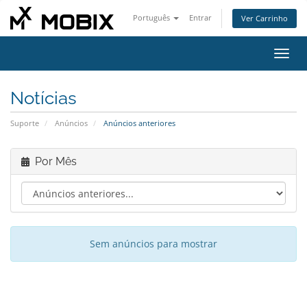
Português
Entrar
Ver Carrinho
Alter
nave
Notícias
Suporte
Anúncios
Anúncios anteriores
Por Mês
Sem anúncios para mostrar