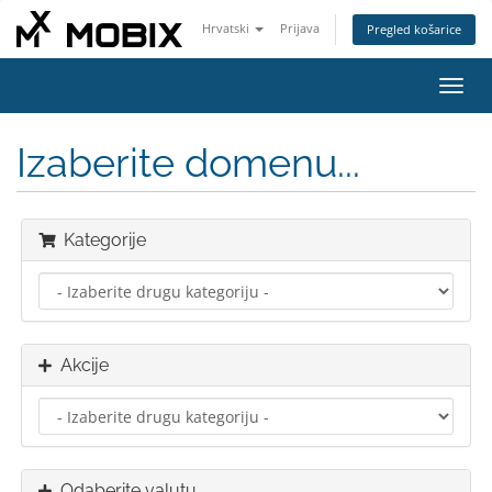
Hrvatski
Prijava
Pregled košarice
Preba
navig
Izaberite domenu...
Kategorije
Akcije
Odaberite valutu