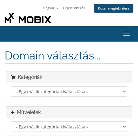
Magyar
Bejelentkezés
Kosár megtekintése
Váltá
a
navig
Domain választás...
Kategóriák
Műveletek