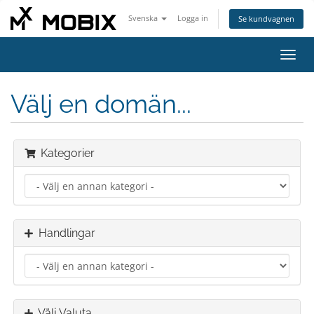
Svenska
Logga in
Se kundvagnen
Växla
navig
Välj en domän...
Kategorier
Handlingar
Välj Valuta