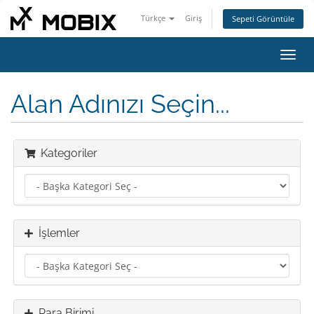
Türkçe
Giriş
Sepeti Görüntüle
Gezi
değiş
Alan Adınızı Seçin...
Kategoriler
İşlemler
Para Birimi