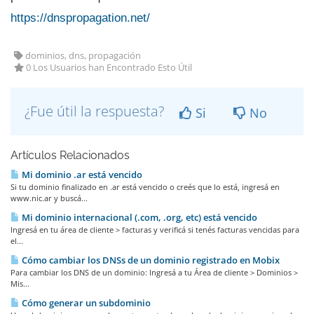
https://dnspropagation.net/
dominios, dns, propagación
0 Los Usuarios han Encontrado Esto Útil
¿Fue útil la respuesta?
Si
No
Artículos Relacionados
Mi dominio .ar está vencido
Si tu dominio finalizado en .ar está vencido o creés que lo está, ingresá en
www.nic.ar y buscá...
Mi dominio internacional (.com, .org, etc) está vencido
Ingresá en tu área de cliente > facturas y verificá si tenés facturas vencidas para
el...
Cómo cambiar los DNSs de un dominio registrado en Mobix
Para cambiar los DNS de un dominio: Ingresá a tu Área de cliente > Dominios >
Mis...
Cómo generar un subdominio