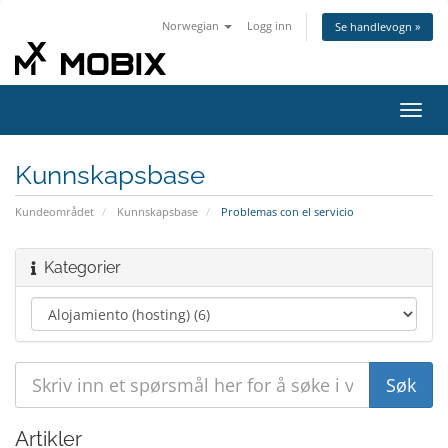
Norwegian
Logg inn
Se handlevogn »
Bytt
navig
Kunnskapsbase
Kundeområdet
Kunnskapsbase
Problemas con el servicio
Kategorier
Artikler