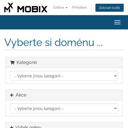
Čeština
Přihlášení
Zobrazit košík
Přep
navig
Vyberte si doménu ...
Kategorie
Akce
Výběr měny