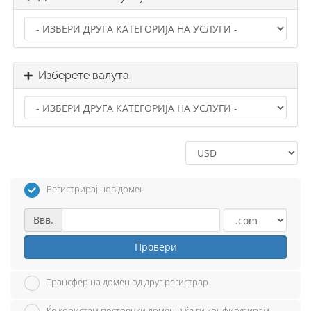
Изберете валута
Регистрирај нов домен
Ввв.
Провери
Трансфер на домен од друг регистрар
Ќе користам постоечки домен и ќе ги конфигурирам