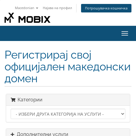
Macedonian
Најава на профил
Потрошувачка кошничка
Вклу
ја
нави
Регистрирај свој
официјален македонски
домен
Категории
Дополнителни услуги