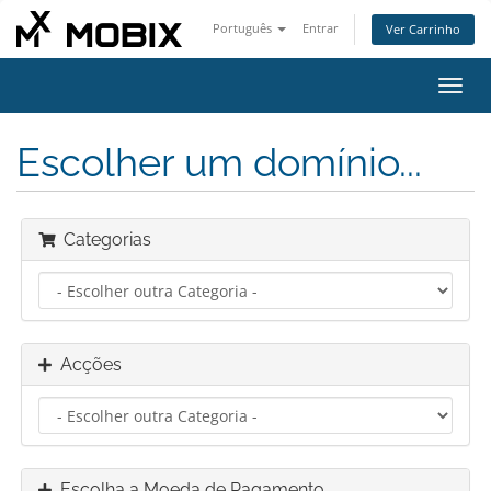
Português
Entrar
Ver Carrinho
Alter
nave
Escolher um domínio...
Categorias
Acções
Escolha a Moeda de Pagamento