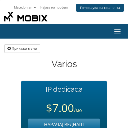
Macedonian
Најава на профил
Потрошувачка кошничка
Вклу
ја
нави
Прикажи мени
Varios
IP dedicada
$7.00
/мо
НАРАЧАЈ ВЕДНАШ