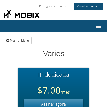
Português
Entrar
Visualizar carrinho
Alter
nave
Mostrar Menu
Varios
IP dedicada
$7.00
/mês
Assinar agora