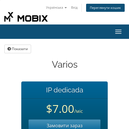
Українська
Вхід
Переглянути кошик
Пере
наві
Показати
Varios
IP dedicada
$7.00
/міс
Замовити зараз