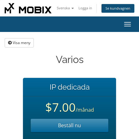
Svenska
Logga in
Se kundvagnen
Växla
navig
Visa meny
Varios
IP dedicada
$7.00
/månad
Beställ nu