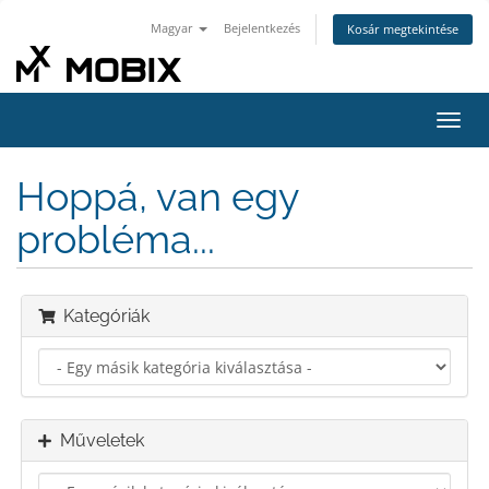
Magyar
Bejelentkezés
Kosár megtekintése
Váltá
a
navig
Hoppá, van egy
probléma...
Kategóriák
Műveletek