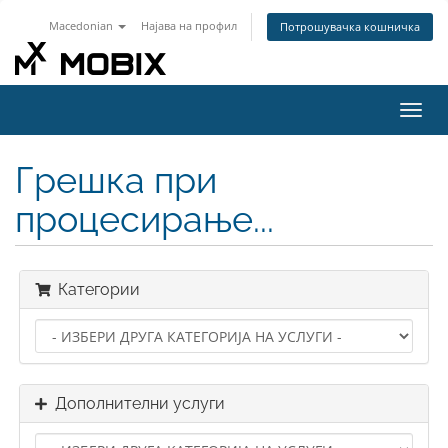
Macedonian
Најава на профил
Потрошувачка кошничка
Вклу
ја
нави
Грешка при
процесирање...
Категории
Дополнителни услуги