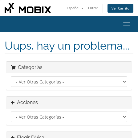
Español
Entrar
Ver Carrito
Alter
Nave
Uups, hay un problema...
Categorías
Acciones
Elegir Divisa