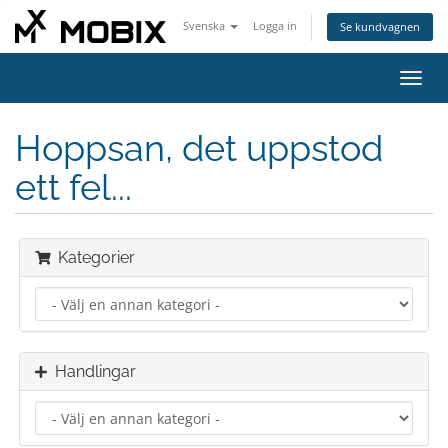
Svenska
Logga in
Se kundvagnen
Växla
navig
Hoppsan, det uppstod
ett fel...
Kategorier
Handlingar