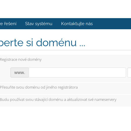
e řešení
Stav systému
Kontaktujte nás
erte si doménu ...
Registrace nové domény
www.
Přesuňte svou doménu od jiného registrátora
Budu používat svou stávající doménu a aktualizovat své nameservery