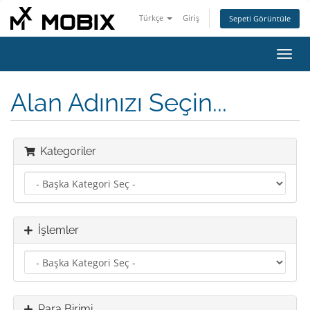
Türkçe
Giriş
Sepeti Görüntüle
Gezi
değiş
Alan Adınızı Seçin...
Kategoriler
İşlemler
Para Birimi