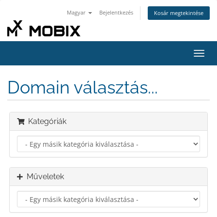
Magyar
Bejelentkezés
Kosár megtekintése
Váltá
a
navig
Domain választás...
Kategóriák
Műveletek