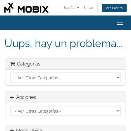
Español
Entrar
Ver Carrito
Alter
Nave
Uups, hay un problema...
Categorías
Acciones
Elegir Divisa